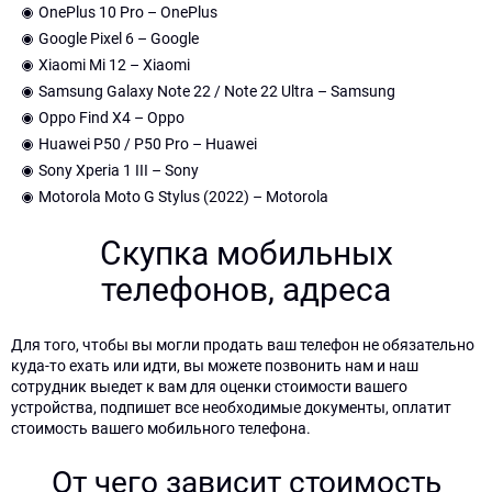
свяжемся!
свяжемся!
Для
OnePlus 10 Pro – OnePlus
свяжется
отправки
с
Google Pixel 6 – Google
Имя
Имя
формы
вами
Xiaomi Mi 12 – Xiaomi
необходимо
в
Samsung Galaxy Note 22 / Note 22 Ultra – Samsung
снять
ближайшее
Oppo Find X4 – Oppo
галочку
Телефон
Телефон
время!
Huawei P50 / P50 Pro – Huawei
над
Sony Xperia 1 III – Sony
кнопкой
Motorola Moto G Stylus (2022) – Motorola
отправки.
Сообщение
Сообщение
Скупка мобильных
телефонов, адреса
для
для
Для того, чтобы вы могли продать ваш телефон не обязательно
отправки
отправки
куда-то ехать или идти, вы можете позвонить нам и наш
формы
формы
сотрудник выедет к вам для оценки стоимости вашего
отключите
отключите
устройства, подпишет все необходимые документы, оплатит
данный
данный
стоимость вашего мобильного телефона.
квадратик
квадратик
От чего зависит стоимость