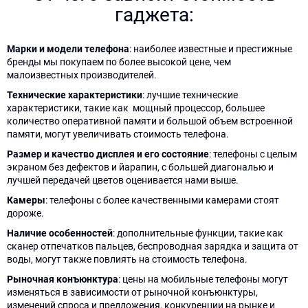
гаджета:
Нажимая
Нажимая
кнопку
кнопку
Марки и модели телефона
: наиболее известные и престижные
"Отправить",
"Узнать
даю
цену",
бренды мы покупаем по более высокой цене, чем
согласие
даю
малоизвестных производителей.
на
согласие
обработку
на
Технические характеристики
: лучшие технические
персональных
обработку
характеристики, такие как мощный процессор, большее
данных
персональных
количество оперативной памяти и большой объем встроенной
данных
памяти, могут увеличивать стоимость телефона.
Размер и качество дисплея и его состояние
: телефоны с целым
экраном без дефектов и йарапин, с большей диагональю и
лучшей передачей цветов оценивается нами выше.
Камеры
: телефоны с более качественными камерами стоят
дороже.
Наличие особенностей
: дополнительные функции, такие как
сканер отпечатков пальцев, беспроводная зарядка и защита от
воды, могут также повлиять на стоимость телефона.
Рыночная конъюнктура
: цены на мобильные телефоны могут
изменяться в зависимости от рыночной конъюнктуры,
изменений спроса и предложения, конкуренции на рынке и