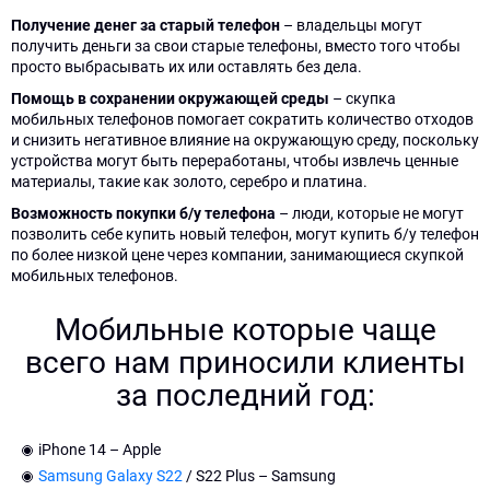
Получение денег за старый телефон
– владельцы могут
получить деньги за свои старые телефоны, вместо того чтобы
просто выбрасывать их или оставлять без дела.
Помощь в сохранении окружающей среды
– скупка
мобильных телефонов помогает сократить количество отходов
и снизить негативное влияние на окружающую среду, поскольку
устройства могут быть переработаны, чтобы извлечь ценные
материалы, такие как золото, серебро и платина.
Возможность покупки б/у телефона
– люди, которые не могут
позволить себе купить новый телефон, могут купить б/у телефон
×
×
×
×
по более низкой цене через компании, занимающиеся скупкой
мобильных телефонов.
Заполните
Заполните
Ваша
404.
Мобильные которые чаще
форму
форму
заявка
Форма
всего нам приносили клиенты
и
и
за последний год:
принята!
не
мы
мы
с
с
отправлена
iPhone 14 – Apple
Вами
Вами
Наш
Samsung Galaxy S22
/ S22 Plus – Samsung
менеджер