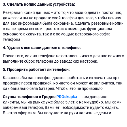
даю
цену",
3. Сделать копию данных устройства:
согласие
даю
на
согласие
Резервная копия данных – это то, что важно делать постоянно,
обработку
на
даже если вы не продаете свой телефон для того, чтобы ценная
персональных
обработку
для вас информация была сохранена. Сделать резервные копии
данных
персональных
данных
в наше время легко и просто как с помощью функционала
основного аккаунта, так и с помощью встроенного софта
телефона.
4. Удалить все ваши данные в телефоне:
После того, как на телефоне не осталось ничего для вас важного
выполните сброс телефона до заводских настроек.
5. Проверить работает ли телефон:
Казалось бы ваш телефон должен работать и включаться при
проверке перед продажей, но часто он может не включится, так
как банально села батарея. Чтобы это не произошло
Скупка телефонов в Гродно
PROskupka
– нам доверяют
клиенты, мы на рынке уже более 5 лет, с нами удобно. Мы сами
заберем ваш телефон, Вам нет необходимости куда-то ездить.
Быстро оформим. Вы получаете на руки наличные деньги.