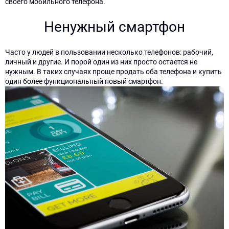
своего мобильного телефона.
Ненужный смартфон
Часто у людей в пользовании несколько телефонов: рабочий,
личный и другие. И порой один из них просто остается не
нужным. В таких случаях проще продать оба телефона и купить
×
×
×
×
один более функциональный новый смартфон.
Заполните
Заполните
Ваша
404.
форму
форму
заявка
Форма
и
и
принята!
не
мы
мы
с
с
отправлена
Вами
Вами
Наш
менеджер
свяжемся!
свяжемся!
Для
свяжется
отправки
с
Имя
Имя
формы
вами
необходимо
в