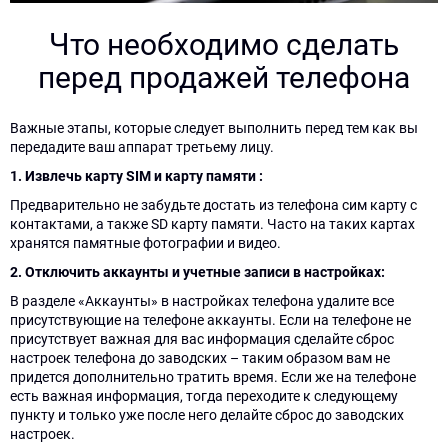
снять
ближайшее
галочку
Что необходимо сделать
Телефон
Телефон
время!
над
перед продажей телефона
кнопкой
отправки.
Сообщение
Сообщение
Важные этапы, которые следует выполнить перед тем как вы
передадите ваш аппарат третьему лицу.
1. Извлечь карту SIM и карту памяти :
Предварительно не забудьте достать из телефона сим карту с
для
для
контактами, а также SD карту памяти. Часто на таких картах
отправки
отправки
хранятся памятные фотографии и видео.
формы
формы
2. Отключить аккаунты и учетные записи в настройках:
отключите
отключите
данный
данный
В разделе «Аккаунты» в настройках телефона удалите все
квадратик
квадратик
присутствующие на телефоне аккаунты. Если на телефоне не
присутствует важная для вас информация сделайте сброс
настроек телефона до заводских – таким образом вам не
придется дополнительно тратить время. Если же на телефоне
есть важная информация, тогда переходите к следующему
Нажимая
Нажимая
пункту и только уже после него делайте сброс до заводских
кнопку
кнопку
настроек.
"Отправить",
"Узнать