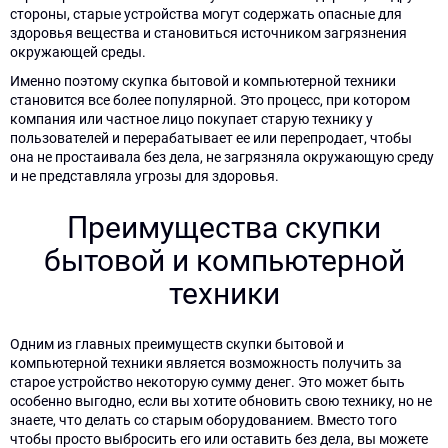
стороны, старые устройства могут содержать опасные для
здоровья вещества и становиться источником загрязнения
окружающей среды.
Именно поэтому скупка бытовой и компьютерной техники
становится все более популярной. Это процесс, при котором
компания или частное лицо покупает старую технику у
пользователей и перерабатывает ее или перепродает, чтобы
она не простаивала без дела, не загрязняла окружающую среду
и не представляла угрозы для здоровья.
Преимущества скупки
бытовой и компьютерной
×
×
×
×
техники
Заполните
Заполните
Ваша
404.
Одним из главных преимуществ скупки бытовой и
форму
форму
компьютерной техники является возможность получить за
заявка
Форма
и
и
старое устройство некоторую сумму денег. Это может быть
особенно выгодно, если вы хотите обновить свою технику, но не
принята!
не
мы
мы
знаете, что делать со старым оборудованием. Вместо того
с
с
чтобы просто выбросить его или оставить без дела, вы можете