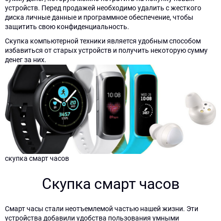
устройств. Перед продажей необходимо удалить с жесткого
диска личные данные и программное обеспечение, чтобы
защитить свою конфиденциальность.
Скупка компьютерной техники является удобным способом
Нажимая
Нажимая
избавиться от старых устройств и получить некоторую сумму
кнопку
кнопку
денег за них.
"Отправить",
"Узнать
даю
цену",
согласие
даю
на
согласие
обработку
на
персональных
обработку
данных
персональных
данных
скупка смарт часов
Скупка смарт часов
Смарт часы стали неотъемлемой частью нашей жизни. Эти
устройства добавили удобства пользования умными