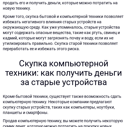
отправлена
продать его и получить деньги, которые можно потратить на
Вами
Вами
Наш
новую технику.
менеджер
свяжемся!
свяжемся!
Для
Кроме того, скупка бытовой и компьютерной техники позволяет
свяжется
избежать негативного влияния старых устройств на
отправки
с
Имя
Имя
окружающую среду. Как уже упоминалось, старые устройства
формы
вами
могут содержать опасные вещества, такие как ртуть, свинец и
необходимо
в
кадмий, которые могут загрязнять почву и воду, если их не
снять
ближайшее
утилизировать правильно. Скупка старой техники позволяет
галочку
Телефон
Телефон
время!
переработать ее и избежать этого риска.
над
кнопкой
Скупка компьютерной
отправки.
техники: как получить деньги
Сообщение
Сообщение
за старые устройства
Кроме бытовой техники, существует также возможность сдать
для
для
компьютерную технику. Некоторые компании предлагают
отправки
отправки
скупку старых устройств, таких как компьютеры, ноутбуки,
формы
формы
планшеты и смартфоны.
отключите
отключите
Продав компьютерную технику, вы можете получить некоторую
данный
данный
сумму денег, которую можно потратить на покупку новых
квадратик
квадратик