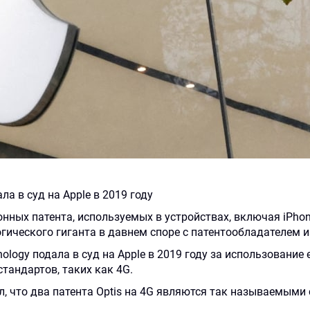
ла в суд на Apple в 2019 году
×
×
×
×
ных патента, используемых в устройствах, включая iPhon
гического гиганта в давнем споре с патентообладателем 
Заполните
Заполните
Ваша
404.
nology подала в суд на Apple в 2019 году за использование 
форму
форму
тандартов, таких как 4G.
заявка
Форма
и
и
, что два патента Optis на 4G являются так называемыми 