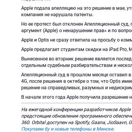
Apple подала апелляцию на это решение в мае, у
компания не нарушала патенты.
Но ее протест был отклонен Апелляционный суд, 
аргумент (Apple) о ненарушении прав» и по вопро
Apple и Optis не сразу ответила на просьбу о ком
Apple предлагает студентам скидки на iPad Pro, 
Вынесенное во вторник решение является последн
отдельным судебным разбирательствам и неско
Апелляционный суд в прошлом месяце оставил в с
4G, после решения в октябре о том, что Optis им
решение на справедливых, разумных и недискри
В начале этого года Apple получила разрешение
На ежегодной конференции разработчиков Apple 
предстоящие обновления программного обеспечен
360. Orbital доступен на Spotify, Gaana, JioSaavn
Покупаем бу и новые телефоны в Минске
.