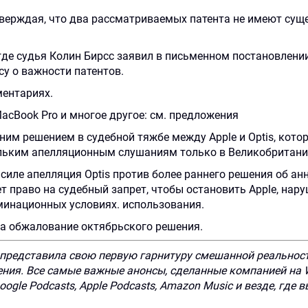
мы
мы
принята!
не
тверждая, что два рассматриваемых патента не имеют сущ
с
с
отправлена
Наш
Вами
Вами
где судья Колин Бирсс заявил в письменном постановлении
менеджер
су о важности патентов.
свяжемся!
свяжемся!
свяжется
Для
ментариях.
с
отправки
вами
формы
MacBook Pro и многое другое: см. предложения
Имя
Имя
в
необходимо
им решением в судебной тяжбе между Apple и Optis, котор
ближайшее
снять
льким апелляционным слушаниям только в Великобритани
время!
галочку
Телефон
Телефон
над
иле апелляция Optis против более раннего решения об анн
кнопкой
еет право на судебный запрет, чтобы остановить Apple, нар
отправки.
минационных условиях. использования.
Сообщение
Сообщение
 на обжалование октябрьского решения.
представила свою первую гарнитуру смешанной реальности 
ия. Все самые важные анонсы, сделанные компанией на WW
, Google Podcasts, Apple Podcasts, Amazon Music и везде, где
для
для
отправки
отправки