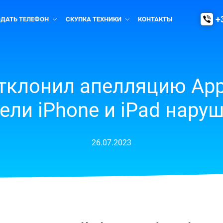
+
ОДАТЬ ТЕЛЕФОН
СКУПКА ТЕХНИКИ
КОНТАКТЫ
тклонил апелляцию Apple
дели iPhone и iPad нару
26.07.2023