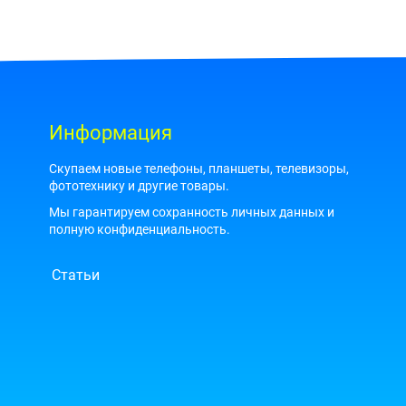
формы
формы
отключите
отключите
данный
данный
квадратик
квадратик
Информация
Нажимая
Нажимая
кнопку
кнопку
Скупаем новые телефоны, планшеты, телевизоры,
"Отправить",
"Узнать
фототехнику и другие товары.
даю
цену",
согласие
даю
Мы гарантируем сохранность личных данных и
на
согласие
полную конфиденциальность.
обработку
на
персональных
обработку
данных
персональных
Статьи
данных