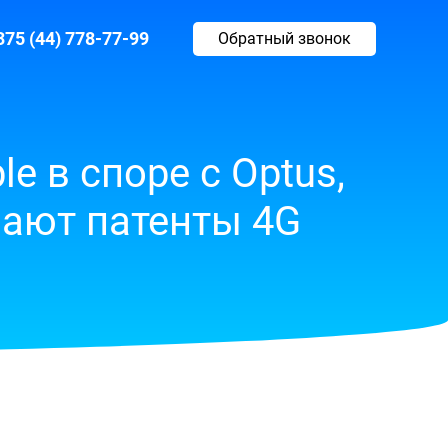
375 (44) 778-77-99
Обратный звонок
 в споре с Optus,
шают патенты 4G