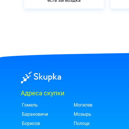
есть загвоздка
Адреса скупки
Гомель
Могилев
Барановичи
Мозырь
Борисов
Полоцк