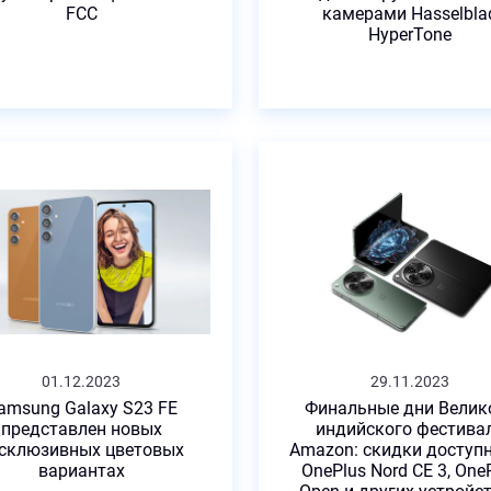
FCC
камерами Hasselbla
HyperTone
×
×
×
×
Заполните
Заполните
Ваша
404.
форму
форму
заявка
Форма
и
и
мы
мы
принята!
не
с
с
отправлена
01.12.2023
29.11.2023
Наш
Вами
Вами
amsung Galaxy S23 FE
Финальные дни Велик
менеджер
представлен новых
индийского фестива
свяжемся!
свяжемся!
свяжется
Для
склюзивных цветовых
Amazon: скидки доступ
с
отправки
вариантах
OnePlus Nord CE 3, One
вами
формы