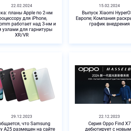
22.02.2024
15.02.2024
ка: планы Apple по 2-нм
Выпуск Xiaomi HyperO
роцессору для iPhone,
Европе; Компания раскр
omm работает над 3-нм и
график внедрения
м узлами для гарнитуры
XR/VR
29.12.2023
22.12.2023
общается, что Samsung
Серия Oppo Find X7
xy A25 размещен на сайте
дебютирует с новы